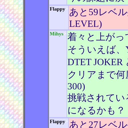
Flappy
>
あと59レベル
LEVEL)
Mihys
>
着々と上がっ
そういえば、Yo
DTET JOK
クリアまで何度か(
300)
挑戦されてい
になるかも？
Flappy
>
あと27レベル