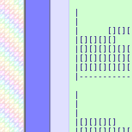
|
|
| [][]
|[][][][
|[][][][][][
|[][][][][][
|[][][][][][
|-----------
| [
| [
| [
|[][][][]
|[][][][][][