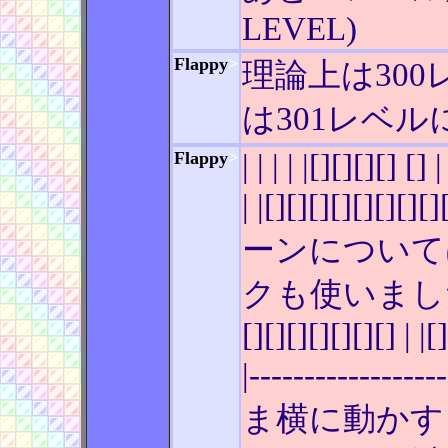
LEVEL)
Flappy
>
理論上は30
は301レベルに
Flappy
>
| | | | |[][][][] []
| |[][][][][][][
ーンについて
クも使いました | | | | 
[][][][][][][] | |[
|----------
ま横に動かす