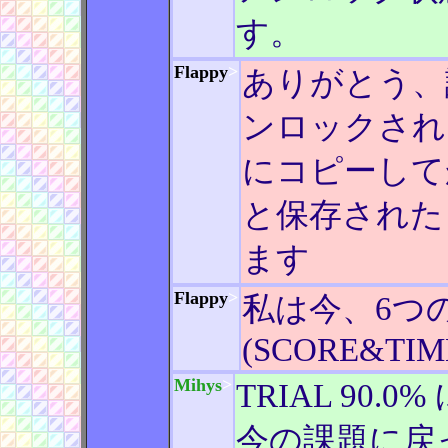
す。
Flappy
>
ありがとう、
ンロックされ
にコピーしてか
と保存された
ます
Flappy
>
私は今、6つ
(SCORE&TIME
Mihys
>
TRIAL 90
今の課題に戻