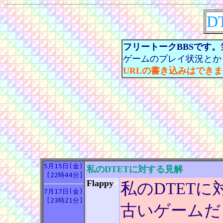
D
フリートークBBSです。
ゲームのプレイ状況とか
URLの書き込みはでき
5月15日(金)
私のDTETに対する見解
[22時44分]
Flappy
>
私のDTET
7月17日(金)
[23時21分]
古いゲームだ