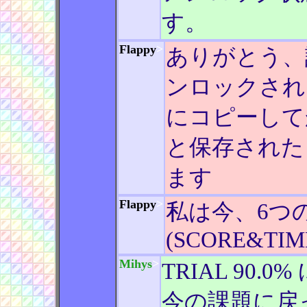
す。
Flappy
>
ありがとう、
ンロックされ
にコピーしてか
と保存された
ます
Flappy
>
私は今、6つ
(SCORE&TIME
Mihys
>
TRIAL 90
今の課題に戻