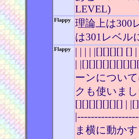
LEVEL)
Flappy
>
理論上は30
は301レベルに
Flappy
>
| | | | |[][][][] []
| |[][][][][][][
ーンについて
クも使いました | | | | 
[][][][][][][] | |[
|----------
ま横に動かす