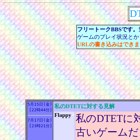
D
フリートークBBSです。
ゲームのプレイ状況とか
URLの書き込みはでき
5月15日(金)
私のDTETに対する見解
[22時44分]
Flappy
>
私のDTET
7月17日(金)
[23時21分]
古いゲームだ