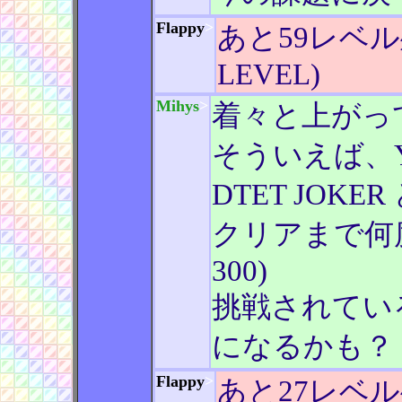
Flappy
>
あと59レベル
LEVEL)
Mihys
>
着々と上がっ
そういえば、Yo
DTET JOK
クリアまで何度か(
300)
挑戦されてい
になるかも？
Flappy
>
あと27レベル