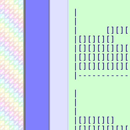
|
|
| [][]
|[][][][
|[][][][][][
|[][][][][][
|[][][][][][
|-----------
| [
| [
| [
|[][][][]
|[][][][][][